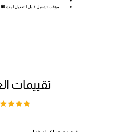
مؤ
درجة حرارة قابلة للتعديل من 80° إلى 200°
شاشة لمس رقمية LED سهلة الاس
سلة قابلة للإزالة 
الأجزاء قابلة ل
إيقاف تلقائي مع تنبي
تحتوي على صينية قل
مقبض بارد المل
قواعد مانعة للانزلاق لضما
تقييمات ال