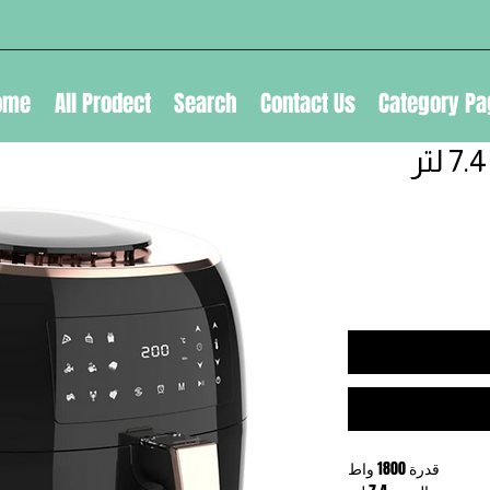
ome
All Prodect
Search
Contact Us
Category Pa
قدرة 1800 واط