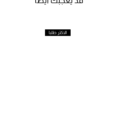
قد يعجبك ايضا
الاكثر طلبا