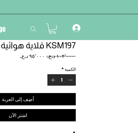
ge
KSM197 قلاية هوائية 7.4 لتر
سعر
سعر
 ‏١٠٢٬٠٠٠ د.ع.‏ 
عادي
البيع
الكمية
*
أضِف إلى العربة
اشترِ الآن