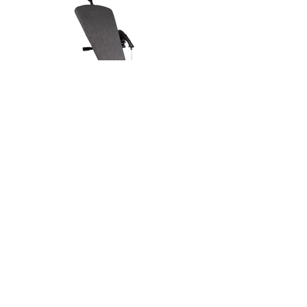
مكواى بخاري متعدد KSM-136
سعر عادي
سعر البيع
أضِف إلى العربة