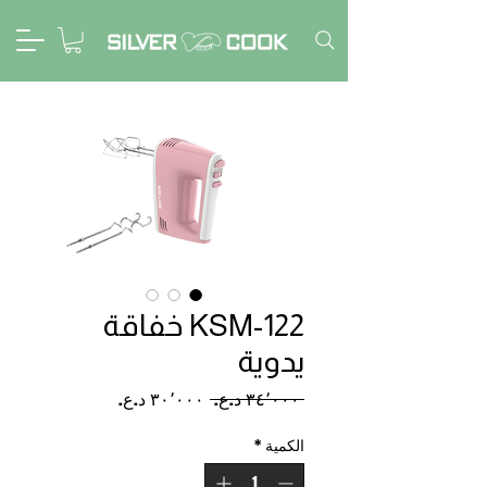
KSM-122 خفاقة
يدوية
سعر
سعر
 ‏٣٤٬٠٠٠ د.ع.‏ 
عادي
البيع
الكمية
*