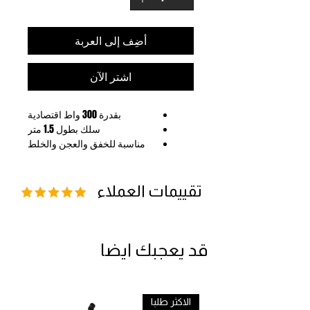
أضِف إلى العربة
اشترِ الآن
بقدرة 300 واط اقتصادية
سلك بطول 1.5 متر
مناسبة للخفق والعجن والخلط
زر لأزالة الملحقات بسهولة
زر تيربو لتشغيل السرعة القصوى
تقييمات العملاء
قد يعجبك ايضا
الاكثر طلبا