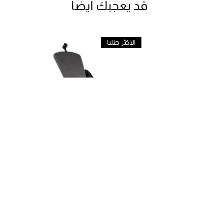
قد يعجبك ايضا
الاكثر طلبا
مكواى بخاري متعدد KSM-136
سعر عادي
سعر البيع
أضِف إلى العربة