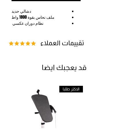
دشالي حديد
ملف نحاس بقوة 1800 واط
‏ ‎نظام دوران عكسي ‎
قوالب لحم ستيل عدد 3
قوالب بلاستك للكبة والباسطرمة
تصميم جميل وحجم مناسب للمطبخ
تقييمات العملاء
قد يعجبك ايضا
الاكثر طلبا