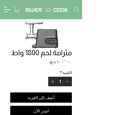
مثرامة لحم 1800 واط
السعر
الكمية
*
أضِف إلى العربة
اشترِ الآن