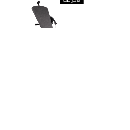
الاكثر طلبا
مكواى بخاري متعدد KSM-136
سعر عادي
سعر البيع
أضِف إلى العربة