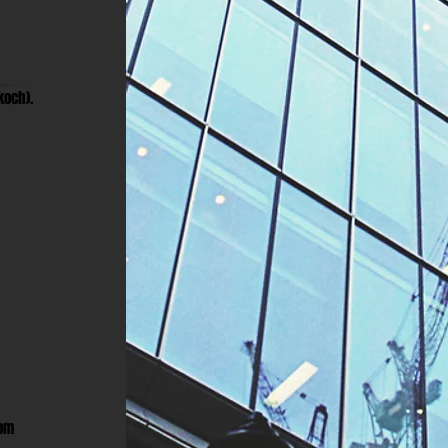
koch).
om