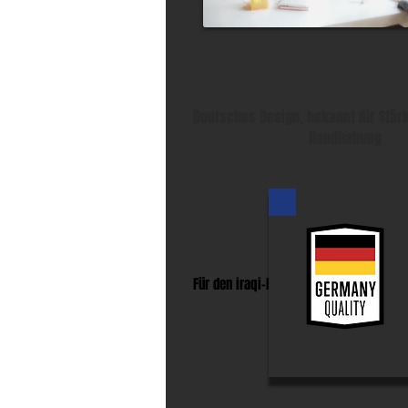
Deutsches Design, bekannt für Stär
Handhabung
Für den iraqi-Markt mit europäischer Q