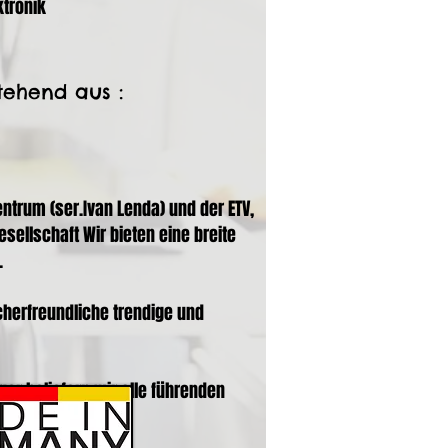
ktronik
tehend aus :
trum (ser.Ivan Lenda) und der ETV,
sellschaft Wir bieten eine breite
.
cherfreundliche trendige und
ger beliefern wir alle führenden
n Vertriebskanäle.