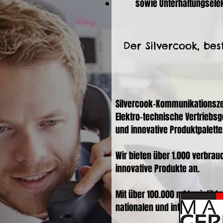
sowie Unterhaltungsele
Der Silvercook, bes
Silvercook-Kommunikationszen
Elektro-technische Vertriebsge
und innovative Produktpalette
Wir bieten über 1.000 verbrau
innovative Produkte an.
Mit über 100.000 m² Logistikla
nationalen und internationale