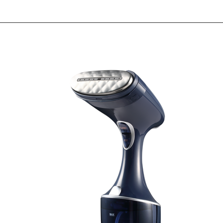
ome
All Prodect
Search
Contact Us
Category Pa