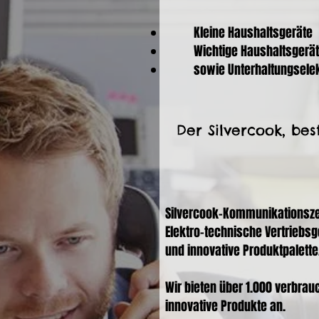
Kleine Haushaltsgeräte
Wichtige Haushaltsgerä
sowie Unterhaltungsele
Der Silvercook, bes
Silvercook-Kommunikationszen
Elektro-technische Vertriebsge
und innovative Produktpalette
Wir bieten über 1.000 verbrau
innovative Produkte an.