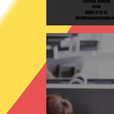
Freistaat Sachsen
01760
03504 31 52 42
d6rm61eewnj@claimab.c