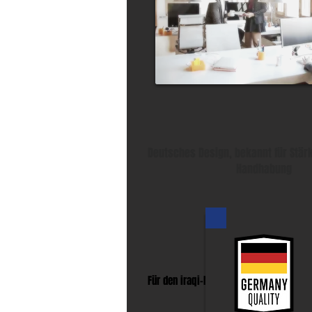
Deutsches Design, bekannt für Stär
Handhabung
Für den iraqi-Markt mit europäischer Q