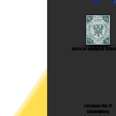
nichts ist unmöglich (Silber
Lietzensee-Ufer 91
Schmiedeberg