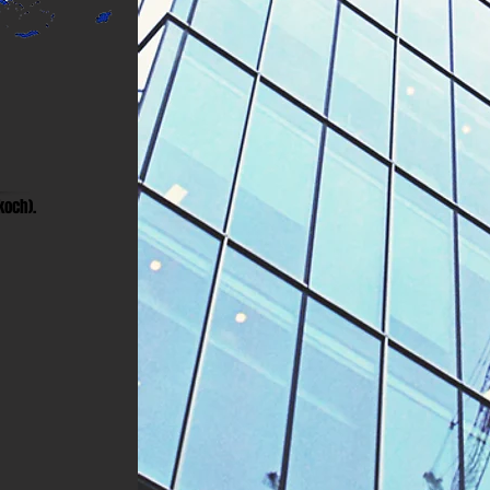
koch).