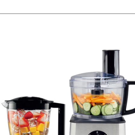
ome
All Prodect
Search
Contact Us
Category Pa